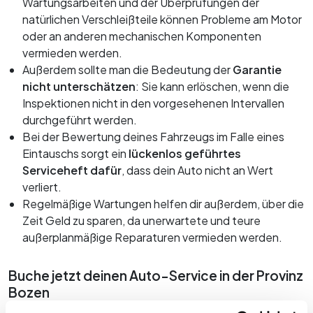
Bewerten Sie Ihren Gebrauchtwagen
Wartungsarbeiten und der Überprüfungen der
natürlichen Verschleißteile können Probleme am Motor
Finanzierung
Servicetermin buchen
oder an anderen mechanischen Komponenten
Personalisierte Versicherung
vermieden werden.
Räder und Reifen
Außerdem sollte man die Bedeutung der
Garantie
Express Service
nicht unterschätzen
: Sie kann erlöschen, wenn die
Ersatzteile und Zubehör
Inspektionen nicht in den vorgesehenen Intervallen
durchgeführt werden.
Revision
Bei der Bewertung deines Fahrzeugs im Falle eines
Karosserie
Eintauschs sorgt ein
lückenlos geführtes
Serviceheft dafür
, dass dein Auto nicht an Wert
verliert.
Regelmäßige Wartungen helfen dir außerdem, über die
Zeit Geld zu sparen, da unerwartete und teure
außerplanmäßige Reparaturen vermieden werden.
Buche jetzt deinen Auto-Service in der Provinz
Bozen