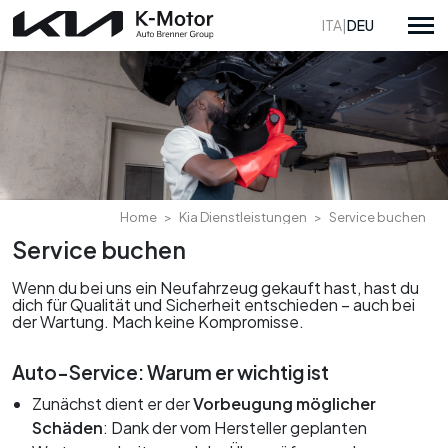
ITA
|
DEU
Alle Aktionen
Verkaufsangebote
Alle Standorte
Home
Kia Dienstleistungen
Service buchen
Serviceangebote
K-Motor Bozen
Service buchen
Über uns
K-Motor Bruneck
Arbeiten Sie mit uns
Wenn du bei uns ein Neufahrzeug gekauft hast, hast du
Auto Brenner Gebraucht & Kia Verkauf Brixen
dich für Qualität und Sicherheit entschieden – auch bei
Kia Neuwagen
Datenschutzerklärung
der Wartung. Mach keine Kompromisse.
Kia Gebrauchtwagen
Whistleblowing
Auto-Service: Warum er wichtig ist
Langzeitmiete
Zunächst dient er der
Vorbeugung möglicher
Schäden
: Dank der vom Hersteller geplanten