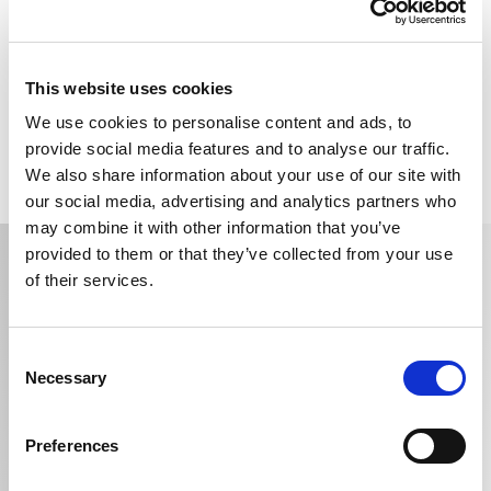
Um unseren Werkstattservice zu buchen, fülle einfach
das
untenstehende Formular
aus – ein Mitarbeiter wird
sich so schnell wie möglich bei dir melden. Alternativ
kannst du uns auch in Bozen oder Bruneck besuchen:
This website uses cookies
Unsere erfahrenen Mechaniker erfüllen gerne all deine
We use cookies to personalise content and ads, to
Wünsche.
provide social media features and to analyse our traffic.
We also share information about your use of our site with
our social media, advertising and analytics partners who
may combine it with other information that you’ve
provided to them or that they’ve collected from your use
Buchen Sie Ihren Auto-Service
of their services.
Vorname *
Consent
Necessary
Selection
Nachname *
Preferences
Email *