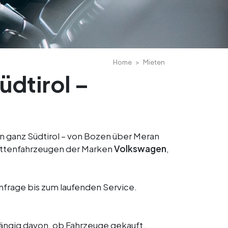
Home
Mieten
üdtirol –
n ganz Südtirol – von Bozen über Meran
ottenfahrzeugen der Marken
Volkswagen
,
frage bis zum laufenden Service.
hängig davon, ob Fahrzeuge gekauft,