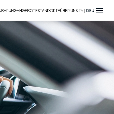
INBARUNG
ANGEBOTE
STANDORTE
ÜBER UNS
ITA
|
DEU