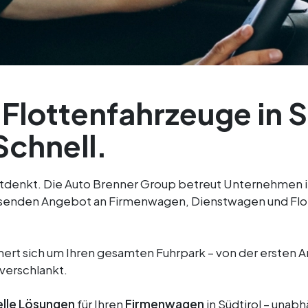
lottenfahrzeuge in S
Schnell.
mitdenkt. Die Auto Brenner Group betreut Unternehmen i
assenden Angebot an Firmenwagen, Dienstwagen und Fl
rt sich um Ihren gesamten Fuhrpark – von der ersten An
verschlankt.
elle Lösungen
für Ihren
Firmenwagen
in Südtirol – unab