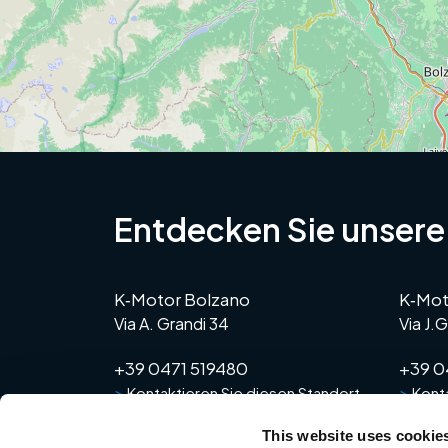
Entdecken Sie unsere
K‑Motor Bolzano
K‑Mot
Via A. Grandi 34
Via J.
+39 0471 519480
+39 0
>
>
Kontaktieren Sie diesen Standort
Konta
This website uses cookie