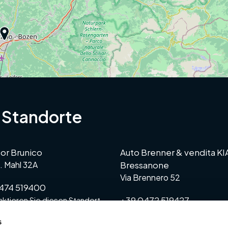
 Standorte
or Brunico
Auto Brenner & vendita KI
G. Mahl 32A
Bressanone
Via Brennero 52
474 519400
+39 0472 519427
ktieren Sie diesen Standort
>
Kontaktieren Sie diesen Sta
s