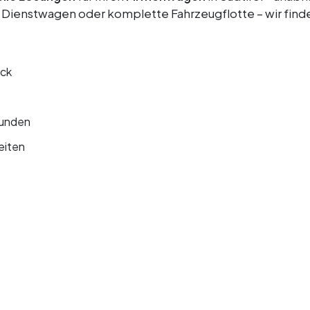
 Dienstwagen oder komplette Fahrzeugflotte – wir finde
eck
kunden
eiten