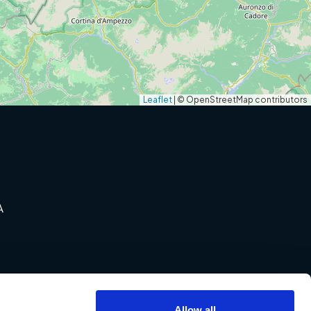
Leaflet
|
© OpenStreetMap contributors
A
ndort
Allow all