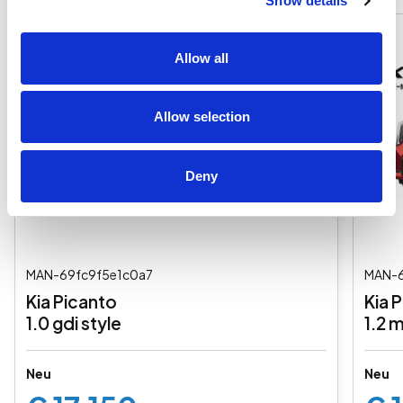
Show details
Allow all
Allow selection
Deny
MAN-69fc9f5e1c0a7
MAN-6
Kia Picanto
Kia 
1.0 gdi style
1.2 m
Neu
Neu