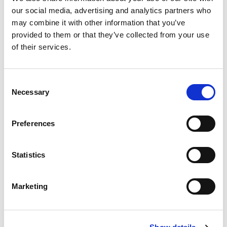
Optionale Ausstattung
our social media, advertising and analytics partners who
may combine it with other information that you’ve
provided to them or that they’ve collected from your use
Serienausstattung
of their services.
Verbrauch und Emissionen
Consent
Necessary
Selection
Beschreibung
Preferences
Statistics
Diese Fahrzeuge könnten Sie
Marketing
interessieren