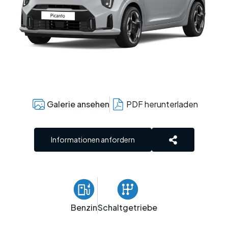
Bewerten Sie Ihren Gebrauchtwagen
Finanzierung
Servicetermin buchen
Personalisierte Versicherung
Räder und Reifen
Express Service
Ersatzteile und Zubehör
Revision
Karosserie
Galerie ansehen
PDF herunterladen
Informationen anfordern
Benzin
Schaltgetriebe