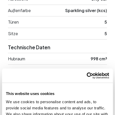
Außenfarbe
Sparkling silver (kcs)
Türen
5
Sitze
5
Technische Daten
Hubraum
998 cm³
Leistung
68 PS
Antrieb
Anteriore
Leergewicht
1022 Kg
This website uses cookies
We use cookies to personalise content and ads, to
provide social media features and to analyse our traffic.
We also share information about your use of our site with