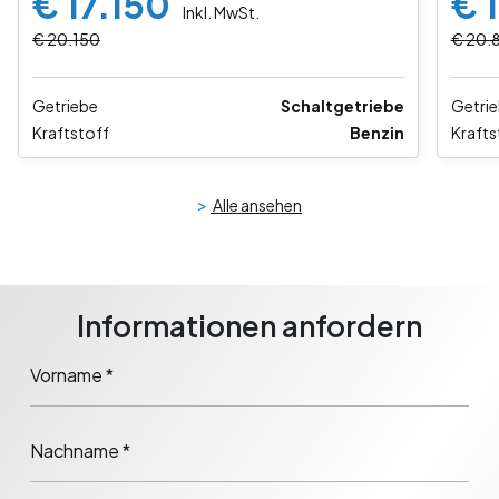
€ 17.150
€ 
Inkl. MwSt.
€ 20.150
€ 20.
Getriebe
Schaltgetriebe
Getri
Kraftstoff
Benzin
Krafts
>
Alle ansehen
Informationen anfordern
Vorname *
Nachname *